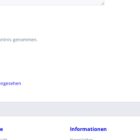
nntnis genommen.
 angesehen
ce
Informationen
dukt
Newsletter