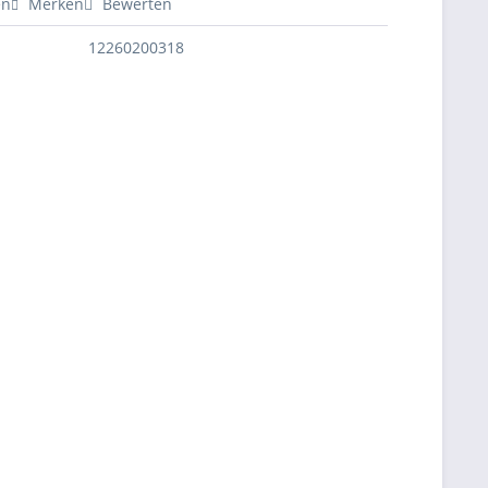
en
Merken
Bewerten
12260200318