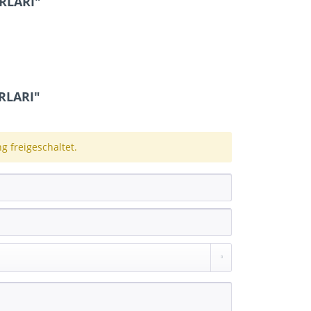
IRLARI"
RLARI"
 freigeschaltet.