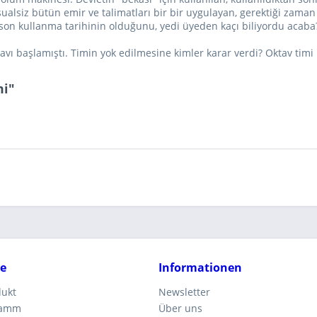
 sualsiz bütün emir ve talimatları bir bir uygulayan, gerektiği zam
 son kullanma tarihinin olduğunu, yedi üyeden kaçı biliyordu acaba
ı avı başlamıştı. Timin yok edilmesine kimler karar verdi? Oktav tim
mi"
ce
Informationen
dukt
Newsletter
ramm
Über uns