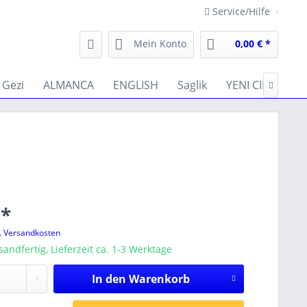
Service/Hilfe
Mein Konto
0,00 € *
Gezi
ALMANCA
ENGLISH
Saglik
YENI CIKANLAR

 *
l. Versandkosten
sandfertig, Lieferzeit ca. 1-3 Werktage
In den
Warenkorb