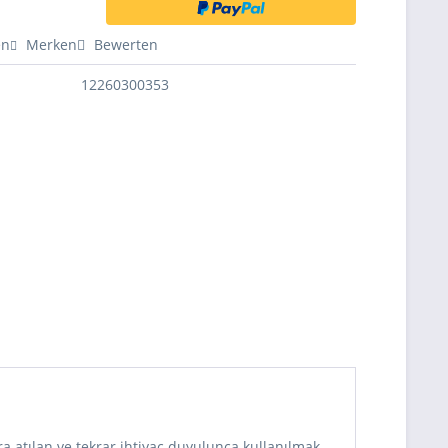
en
Merken
Bewerten
12260300353
nra atılan ve tekrar ihtiyaç duyulunca kullanılmak