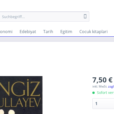
konomi
Edebiyat
Tarih
Egitim
Cocuk kitaplari
7,50 €
inkl. MwSt.
zzg
Sofort ver