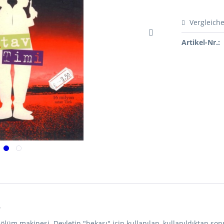
Vergleich
Artikel-Nr.:
"
i ölüm makinesi. Devletin "bekası" için kullanılan, kullanıldıktan so