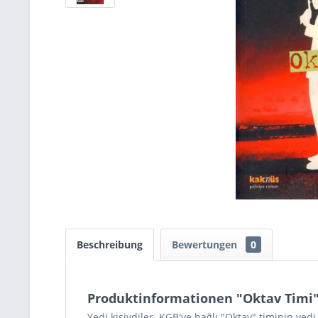
Beschreibung
Bewertungen
0
Produktinformationen "Oktav Timi
Yedi kişiydiler. KGB'ye bağlı "Oktav" timinin yed