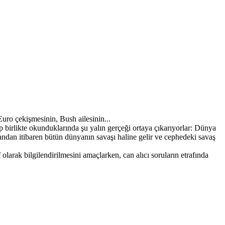
-Euro çekişmesinin, Bush ailesinin...
p birlikte okunduklarında şu yalın gerçeği ortaya çıkarıyorlar: Dünya
ğı andan itibaren bütün dünyanın savaşı haline gelir ve cephedeki savaş
arak bilgilendirilmesini amaçlarken, can alıcı soruların etrafında