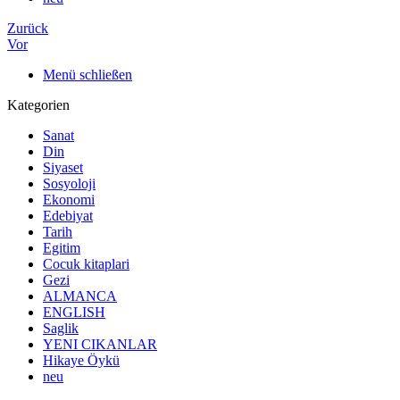
Zurück
Vor
Menü schließen
Kategorien
Sanat
Din
Siyaset
Sosyoloji
Ekonomi
Edebiyat
Tarih
Egitim
Cocuk kitaplari
Gezi
ALMANCA
ENGLISH
Saglik
YENI CIKANLAR
Hikaye Öykü
neu