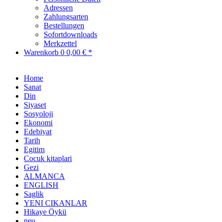
Adressen
Zahlungsarten
Bestellungen
Sofortdownloads
Merkzettel
Warenkorb
0
0,00 € *
Home
Sanat
Din
Siyaset
Sosyoloji
Ekonomi
Edebiyat
Tarih
Egitim
Cocuk kitaplari
Gezi
ALMANCA
ENGLISH
Saglik
YENI CIKANLAR
Hikaye Öykü
neu