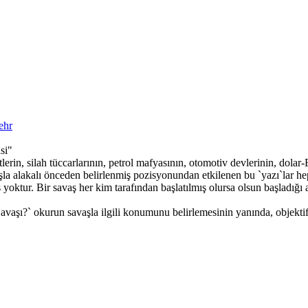
hr
si"
lerin, silah tüccarlarının, petrol mafyasının, otomotiv devlerinin, dolar
şla alakalı önceden belirlenmiş pozisyonundan etkilenen bu `yazı`lar he
vaş yoktur. Bir savaş her kim tarafından başlatılmış olursa olsun başladı
aşı?` okurun savaşla ilgili konumunu belirlemesinin yanında, objektif ol