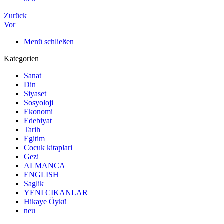
Zurück
Vor
Menü schließen
Kategorien
Sanat
Din
Siyaset
Sosyoloji
Ekonomi
Edebiyat
Tarih
Egitim
Cocuk kitaplari
Gezi
ALMANCA
ENGLISH
Saglik
YENI CIKANLAR
Hikaye Öykü
neu