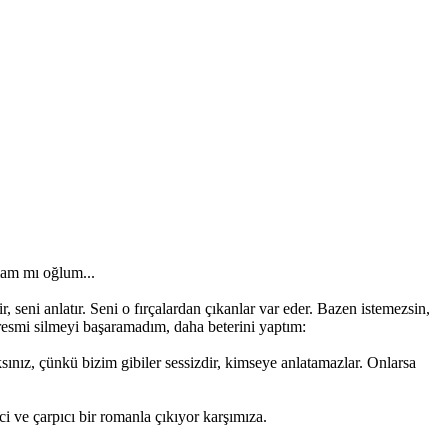
mam mı oğlum...
, seni anlatır. Seni o fırçalardan çıkanlar var eder. Bazen istemezsin,
ı resmi silmeyi başaramadım, daha beterini yaptım:
sınız, çünkü bizim gibiler sessizdir, kimseye anlatamazlar. Onlarsa
i ve çarpıcı bir romanla çıkıyor karşımıza.