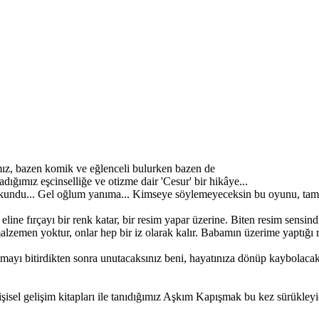
mız, bazen komik ve eğlenceli bulurken bazen de
dığımız eşcinselliğe ve otizme dair 'Cesur' bir hikâye...
okundu... Gel oğlum yanıma... Kimseye söylemeyeceksin bu oyunu, ta
ine fırçayı bir renk katar, bir resim yapar üzerine. Biten resim sensindir
cek malzemen yoktur, onlar hep bir iz olarak kalır. Babamın üzerime yaptığ
umayı bitirdikten sonra unutacaksınız beni, hayatınıza dönüp kaybolacak
isel gelişim kitapları ile tanıdığımız Aşkım Kapışmak bu kez sürükleyic