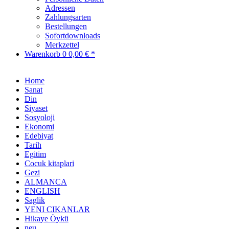
Adressen
Zahlungsarten
Bestellungen
Sofortdownloads
Merkzettel
Warenkorb
0
0,00 € *
Home
Sanat
Din
Siyaset
Sosyoloji
Ekonomi
Edebiyat
Tarih
Egitim
Cocuk kitaplari
Gezi
ALMANCA
ENGLISH
Saglik
YENI CIKANLAR
Hikaye Öykü
neu