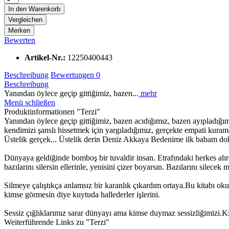
In den
Warenkorb
Vergleichen
Merken
Bewerten
Artikel-Nr.:
12250400443
Beschreibung
Bewertungen
0
Beschreibung
Yanından öylece geçip gittiğimiz, bazen...
mehr
Menü schließen
Produktinformationen "Terzi"
Yanından öylece geçip gittiğimiz, bazen acıdığımız, bazen ayıpladığı
kendimizi şanslı hissetmek için yargıladığımız, gerçekte empati kurama
Üstelik gerçek... Üstelik derin Deniz Akkaya Bedenime ilk babam d
Dünyaya geldiğinde bomboş bir tuvaldir insan. Etrafındaki herkes alır el
bazılarını silersin ellerinle, yenisini çizer boyarsın. Bazılarını sile
Silmeye çalıştıkça anlamsız bir karanlık çıkardım ortaya.Bu kitabı ok
kimse görmesin diye kuytuda hallederler işlerini.
Sessiz çığlıklarımız sarar dünyayı ama kimse duymaz sessizliğimizi.Kiş
Weiterführende Links zu "Terzi"