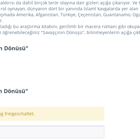
aldırısı da dahil birçok terör olayına dair gizleri açığa çıkarıyor. 
 rol oynayan, dünyanın dört bir yanında İslamî kavgalarda yer alan 
alışmada Amerika, Afganistan, Türkiye, Çeçenistan, Guantanamo, Og
r.
ladığı bu araştırma kitabını, gerilimli bir macera romanı gibi okuy
rini öğrenebileceğiniz "Savaşçının Dönüşü", bilinmeyenlerin açığa çıkt
in Dönüsü"
n Dönüsü"
 freigeschaltet.