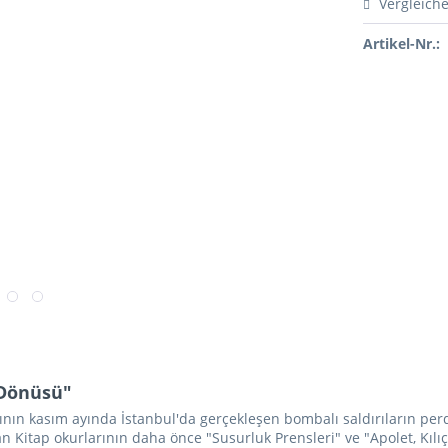
Vergleich
Artikel-Nr.:
 Dönüsü"
ılının kasım ayında İstanbul'da gerçekleşen bombalı saldırıların pe
 Kitap okurlarının daha önce "Susurluk Prensleri" ve "Apolet, Kılıç 