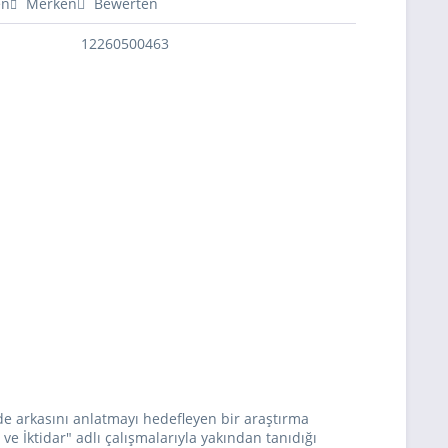
en
Merken
Bewerten
12260500463
rde arkasını anlatmayı hedefleyen bir araştırma
ve İktidar" adlı çalışmalarıyla yakından tanıdığı