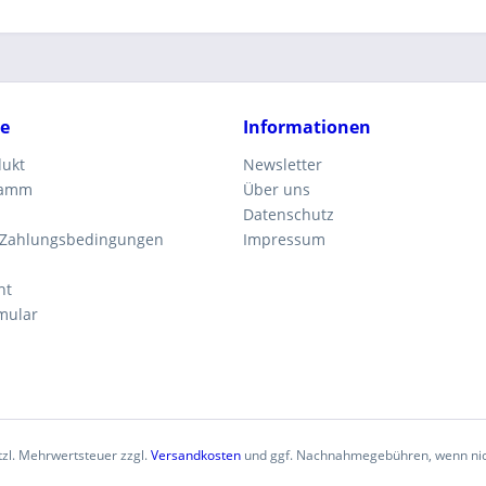
ce
Informationen
dukt
Newsletter
ramm
Über uns
Datenschutz
 Zahlungsbedingungen
Impressum
ht
mular
etzl. Mehrwertsteuer zzgl.
Versandkosten
und ggf. Nachnahmegebühren, wenn nic