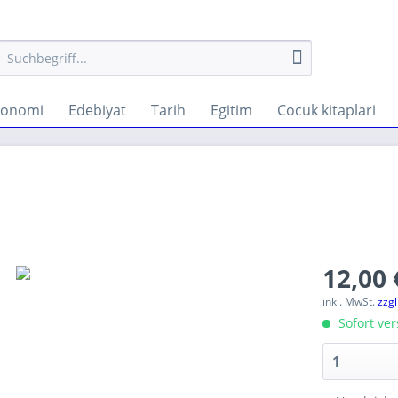
konomi
Edebiyat
Tarih
Egitim
Cocuk kitaplari
12,00 
inkl. MwSt.
zzg
Sofort ver