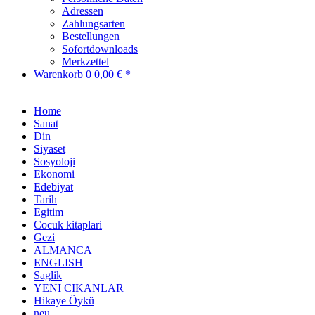
Adressen
Zahlungsarten
Bestellungen
Sofortdownloads
Merkzettel
Warenkorb
0
0,00 € *
Home
Sanat
Din
Siyaset
Sosyoloji
Ekonomi
Edebiyat
Tarih
Egitim
Cocuk kitaplari
Gezi
ALMANCA
ENGLISH
Saglik
YENI CIKANLAR
Hikaye Öykü
neu