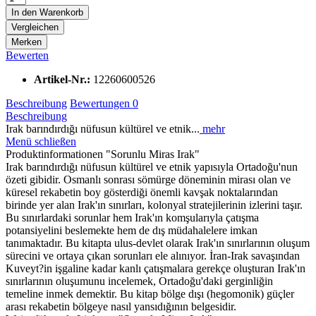
In den
Warenkorb
Vergleichen
Merken
Bewerten
Artikel-Nr.:
12260600526
Beschreibung
Bewertungen
0
Beschreibung
Irak barındırdığı nüfusun kültürel ve etnik...
mehr
Menü schließen
Produktinformationen "Sorunlu Miras Irak"
Irak barındırdığı nüfusun kültürel ve etnik yapısıyla Ortadoğu'nun
özeti gibidir. Osmanlı sonrası sömürge döneminin mirası olan ve
küresel rekabetin boy gösterdiği önemli kavşak noktalarından
birinde yer alan Irak'ın sınırları, kolonyal stratejilerinin izlerini taşır.
Bu sınırlardaki sorunlar hem Irak'ın komşularıyla çatışma
potansiyelini beslemekte hem de dış müdahalelere imkan
tanımaktadır. Bu kitapta ulus-devlet olarak Irak'ın sınırlarının oluşum
sürecini ve ortaya çıkan sorunları ele alınıyor. İran-Irak savaşından
Kuveyt?in işgaline kadar kanlı çatışmalara gerekçe oluşturan Irak'ın
sınırlarının oluşumunu incelemek, Ortadoğu'daki gerginliğin
temeline inmek demektir. Bu kitap bölge dışı (hegomonik) güçler
arası rekabetin bölgeye nasıl yansıdığının belgesidir.