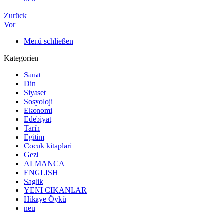
Zurück
Vor
Menü schließen
Kategorien
Sanat
Din
Siyaset
Sosyoloji
Ekonomi
Edebiyat
Tarih
Egitim
Cocuk kitaplari
Gezi
ALMANCA
ENGLISH
Saglik
YENI CIKANLAR
Hikaye Öykü
neu