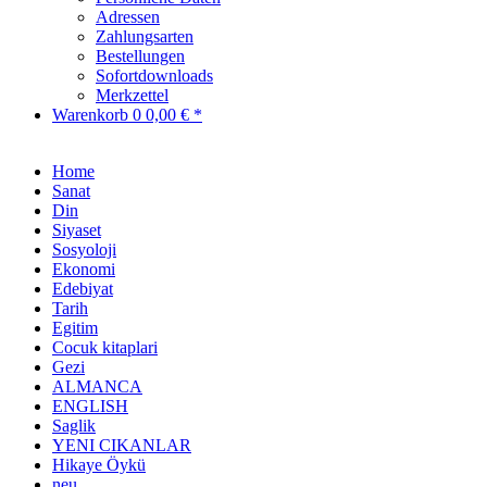
Adressen
Zahlungsarten
Bestellungen
Sofortdownloads
Merkzettel
Warenkorb
0
0,00 € *
Home
Sanat
Din
Siyaset
Sosyoloji
Ekonomi
Edebiyat
Tarih
Egitim
Cocuk kitaplari
Gezi
ALMANCA
ENGLISH
Saglik
YENI CIKANLAR
Hikaye Öykü
neu