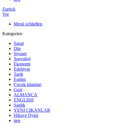
Zurück
Vor
Menü schließen
Kategorien
Sanat
Din
Siyaset
Sosyoloji
Ekonomi
Edebiyat
Tarih
Egitim
Cocuk kitaplari
Gezi
ALMANCA
ENGLISH
Saglik
YENI CIKANLAR
Hikaye Öykü
neu