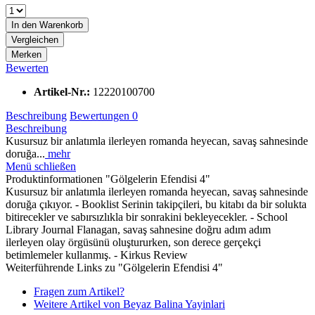
In den
Warenkorb
Vergleichen
Merken
Bewerten
Artikel-Nr.:
12220100700
Beschreibung
Bewertungen
0
Beschreibung
Kusursuz bir anlatımla ilerleyen romanda heyecan, savaş sahnesinde
doruğa...
mehr
Menü schließen
Produktinformationen "Gölgelerin Efendisi 4"
Kusursuz bir anlatımla ilerleyen romanda heyecan, savaş sahnesinde
doruğa çıkıyor. - Booklist Serinin takipçileri, bu kitabı da bir solukta
bitirecekler ve sabırsızlıkla bir sonrakini bekleyecekler. - School
Library Journal Flanagan, savaş sahnesine doğru adım adım
ilerleyen olay örgüsünü oluştururken, son derece gerçekçi
betimlemeler kullanmış. - Kirkus Review
Weiterführende Links zu "Gölgelerin Efendisi 4"
Fragen zum Artikel?
Weitere Artikel von Beyaz Balina Yayinlari