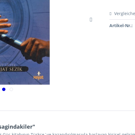
Vergleich
Artikel-Nr.:
agindakiler"
ız Güç kitabının Türkçe`ye kazandırılmasıyla başlayan kişisel geliş