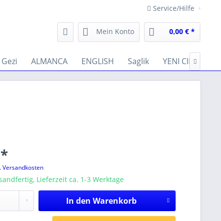
Service/Hilfe
Mein Konto
0,00 € *
Gezi
ALMANCA
ENGLISH
Saglik
YENI CIKANLAR

 *
l. Versandkosten
sandfertig, Lieferzeit ca. 1-3 Werktage
In den
Warenkorb