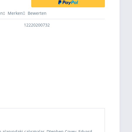
en
Merken
Bewerten
12220200732
im alanındaki çalışmalar, Dtephen Covey, Edvard