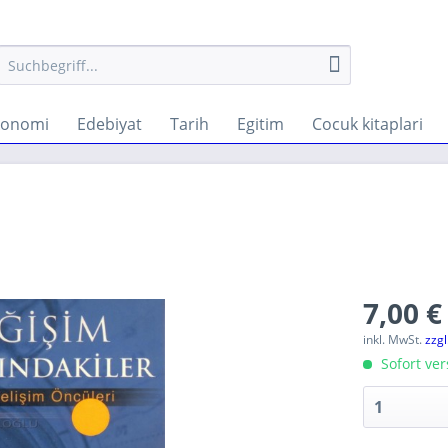
konomi
Edebiyat
Tarih
Egitim
Cocuk kitaplari
7,00 €
inkl. MwSt.
zzg
Sofort ver