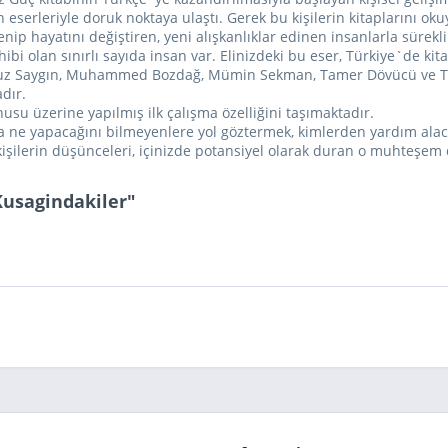
 eserleriyle doruk noktaya ulaştı. Gerek bu kişilerin kitaplarını o
nip hayatını değiştiren, yeni alışkanlıklar edinen insanlarla sürekli
i olan sınırlı sayıda insan var. Elinizdeki bu eser, Türkiye`de ki
 Oğuz Saygın, Muhammed Bozdağ, Mümin Sekman, Tamer Dövücü ve T
dır.
usu üzerine yapılmış ilk çalışma özelliğini taşımaktadır.
 ne yapacağını bilmeyenlere yol göztermek, kimlerden yardım alaca
şilerin düşünceleri, içinizde potansiyel olarak duran o muhteşem d
Kusagindakiler"