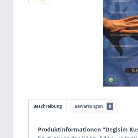
Beschreibung
Bewertungen
0
Produktinformationen "Degisim Kus
Son yıllarda özellikle Anthony Robbins`in Sınırs