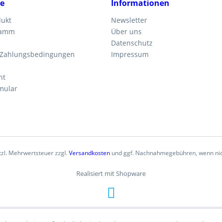
ce
Informationen
dukt
Newsletter
ramm
Über uns
Datenschutz
 Zahlungsbedingungen
Impressum
ht
mular
etzl. Mehrwertsteuer zzgl.
Versandkosten
und ggf. Nachnahmegebühren, wenn nic
Realisiert mit Shopware