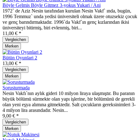
Böyle Gelmis Böyle Gitmez 3-yokus Yukari / Ani
1972` de Aziz Nesin tarafından kurulan Nesin Vakf` ında, bugün,
1996 Temmuz` unda yedisi üniversiteli olmak üzere otuzsekiz çocuk
ve genç barındırmaktadır. 1996`da Vakf`ın genç kızlarından ikisi
üniversiteyi bitirmiş, biri evlenmiş, biri...
11,00 € *
Vergleichen
Merken
Bütün Oyunlari 2
13,00 € *
Vergleichen
Merken
Sorusturmada
Nesin Vakfı`nın aylık gideri 10 milyon liraya ulaşmıştır. Bu paranın
büyük bölümü sürmekte olan yapı işlerine, bir bölümünü de gerekli
olan yeni eşya alımına gitmektedir. Salt çocukların gereksinimleri 3-
4 milyon lira arasındadır. Nesin...
9,00 € *
Vergleichen
Merken