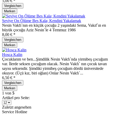
5,00 € *
Vergleichen
Merken
Seviye On Ölüme Bes Kala; Kendini Yakalamak
Nesin Vakfı`nın en küçük çocuğu 2 yaşındaki Sema, Vakıf`ın en
büyük çocuğu Aziz Nesin`le 4 Temmuz 1986
8,00 € *
Vergleichen
Merken
Hosca Kalin
Çocuklarım ve ben...Şimdilik Nesin Vakfı`nda yirmibeş çocuğum
var. İlerde seksen çocuğum olacak. Nesin Vakfı` nın çocuk tavan
sayısı seksendir. Şimdiki yirmibeş çocuğum dördü üniversitede
okuyor. (Üçü kız, biri oğlan) Onlar Nesin Vakfı`...
6,50 € *
Vergleichen
Merken
1
von
5
Artikel pro Seite:
Zuletzt angesehen
Service Hotline