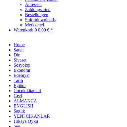
Adressen
Zahlungsarten
Bestellungen
Sofortdownloads
Merkzettel
Warenkorb
0
0,00 € *
Home
Sanat
Din
Siyaset
Sosyoloji
Ekonomi
Edebiyat
Tarih
Egitim
Cocuk kitaplari
Gezi
ALMANCA
ENGLISH
Saglik
YENI CIKANLAR
Hikaye Öykü
neu