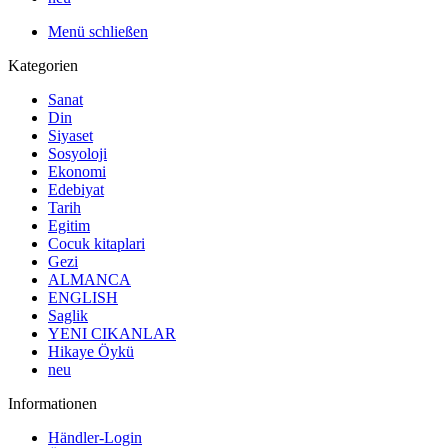
Menü schließen
Kategorien
Sanat
Din
Siyaset
Sosyoloji
Ekonomi
Edebiyat
Tarih
Egitim
Cocuk kitaplari
Gezi
ALMANCA
ENGLISH
Saglik
YENI CIKANLAR
Hikaye Öykü
neu
Informationen
Händler-Login