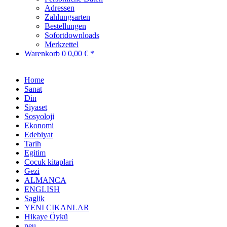
Adressen
Zahlungsarten
Bestellungen
Sofortdownloads
Merkzettel
Warenkorb
0
0,00 € *
Home
Sanat
Din
Siyaset
Sosyoloji
Ekonomi
Edebiyat
Tarih
Egitim
Cocuk kitaplari
Gezi
ALMANCA
ENGLISH
Saglik
YENI CIKANLAR
Hikaye Öykü
neu