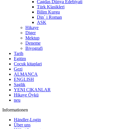
Cagdas Dünya Edebiyati
Türk Klasikleri
Bilim Kurgu
Din´ i Roman
ASK
Hikaye
Diger
Mektup
Deneme
Biyografi
Tarih
Egitim
Cocuk kitaplari
Gezi
ALMANCA
ENGLISH
Saglik
YENI CIKANLAR
Hikaye Öykü
neu
Informationen
Händler-Login
Über uns