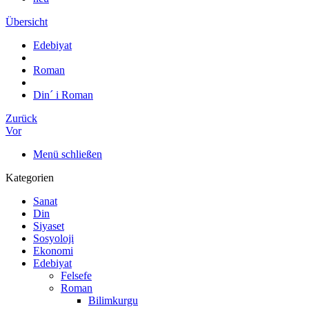
Übersicht
Edebiyat
Roman
Din´ i Roman
Zurück
Vor
Menü schließen
Kategorien
Sanat
Din
Siyaset
Sosyoloji
Ekonomi
Edebiyat
Felsefe
Roman
Bilimkurgu