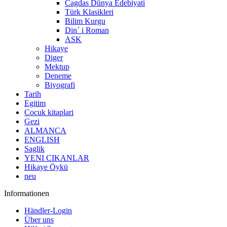
Cagdas Dünya Edebiyati
Türk Klasikleri
Bilim Kurgu
Din´ i Roman
ASK
Hikaye
Diger
Mektup
Deneme
Biyografi
Tarih
Egitim
Cocuk kitaplari
Gezi
ALMANCA
ENGLISH
Saglik
YENI CIKANLAR
Hikaye Öykü
neu
Informationen
Händler-Login
Über uns