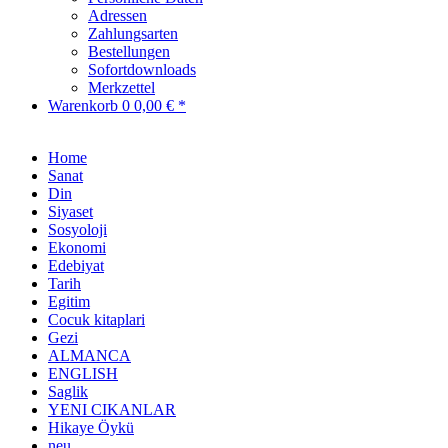
Adressen
Zahlungsarten
Bestellungen
Sofortdownloads
Merkzettel
Warenkorb
0
0,00 € *
Home
Sanat
Din
Siyaset
Sosyoloji
Ekonomi
Edebiyat
Tarih
Egitim
Cocuk kitaplari
Gezi
ALMANCA
ENGLISH
Saglik
YENI CIKANLAR
Hikaye Öykü
neu