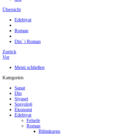
Übersicht
Edebiyat
Roman
Din´ i Roman
Zurück
Vor
Menü schließen
Kategorien
Sanat
Din
Siyaset
Sosyoloji
Ekonomi
Edebiyat
Felsefe
Roman
Bilimkurgu