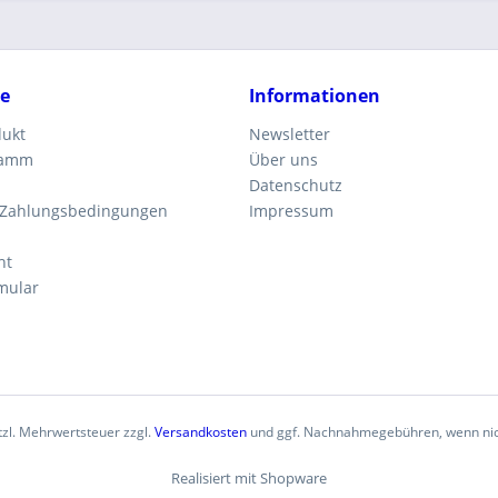
ce
Informationen
dukt
Newsletter
ramm
Über uns
Datenschutz
 Zahlungsbedingungen
Impressum
ht
mular
etzl. Mehrwertsteuer zzgl.
Versandkosten
und ggf. Nachnahmegebühren, wenn nic
Realisiert mit Shopware