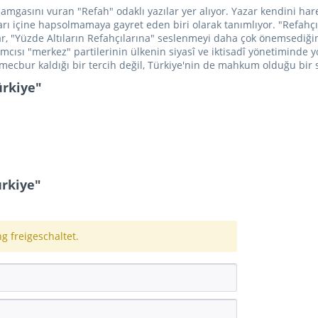
na damgasını vuran "Refah" odaklı yazılar yer alıyor. Yazar kendini 
arı içine hapsolmamaya gayret eden biri olarak tanımlıyor. "Refahçıl
ar, "Yüzde Altıların Refahçılarına" seslenmeyi daha çok önemsediğin
mcısı "merkez" partilerinin ülkenin siyasî ve iktisadî yönetiminde yol
mecbur kaldığı bir tercih değil, Türkiye'nin de mahkum olduğu bir 
ürkiye"
rkiye"
 freigeschaltet.