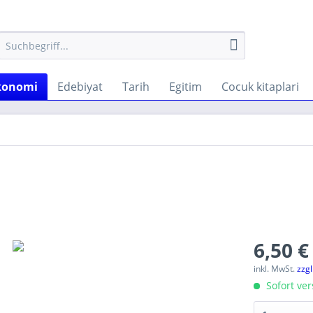
konomi
Edebiyat
Tarih
Egitim
Cocuk kitaplari
6,50 €
inkl. MwSt.
zzg
Sofort ver