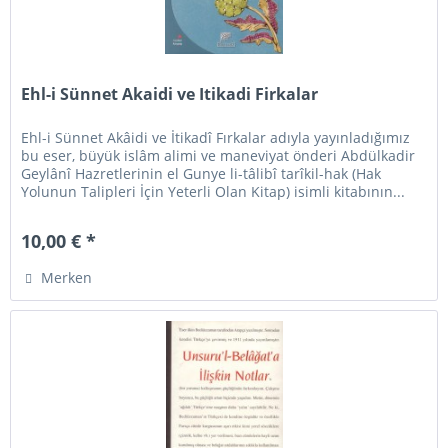
Ehl-i Sünnet Akaidi ve Itikadi Firkalar
Ehl-i Sünnet Akâidi ve İtikadî Fırkalar adıyla yayınladığımız
bu eser, büyük islâm alimi ve maneviyat önderi Abdülkadir
Geylânî Hazretlerinin el Gunye li-tâlibî tarîkil-hak (Hak
Yolunun Talipleri İçin Yeterli Olan Kitap) isimli kitabının...
10,00 € *
Merken