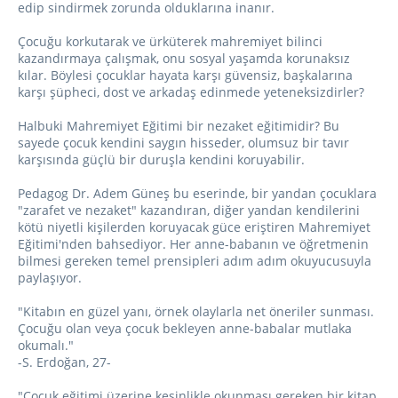
edip sindirmek zorunda olduklarına inanır.
Çocuğu korkutarak ve ürküterek mahremiyet bilinci
kazandırmaya çalışmak, onu sosyal yaşamda korunaksız
kılar. Böylesi çocuklar hayata karşı güvensiz, başkalarına
karşı şüpheci, dost ve arkadaş edinmede yeteneksizdirler?
Halbuki Mahremiyet Eğitimi bir nezaket eğitimidir? Bu
sayede çocuk kendini saygın hisseder, olumsuz bir tavır
karşısında güçlü bir duruşla kendini koruyabilir.
Pedagog Dr. Adem Güneş bu eserinde, bir yandan çocuklara
"zarafet ve nezaket" kazandıran, diğer yandan kendilerini
kötü niyetli kişilerden koruyacak güce eriştiren Mahremiyet
Eğitimi'nden bahsediyor. Her anne-babanın ve öğretmenin
bilmesi gereken temel prensipleri adım adım okuyucusuyla
paylaşıyor.
"Kitabın en güzel yanı, örnek olaylarla net öneriler sunması.
Çocuğu olan veya çocuk bekleyen anne-babalar mutlaka
okumalı."
-S. Erdoğan, 27-
"Çocuk eğitimi üzerine kesinlikle okunması gereken bir kitap.