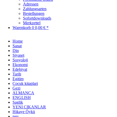
Adressen
Zahlungsarten
Bestellungen
Sofortdownloads
Merkzettel
Warenkorb
0
0,00 € *
Home
Sanat
Din
Siyaset
Sosyoloji
Ekonomi
Edebiyat
Tarih
Egitim
Cocuk kitaplari
Gezi
ALMANCA
ENGLISH
Saglik
YENI CIKANLAR
Hikaye Öykü
neu